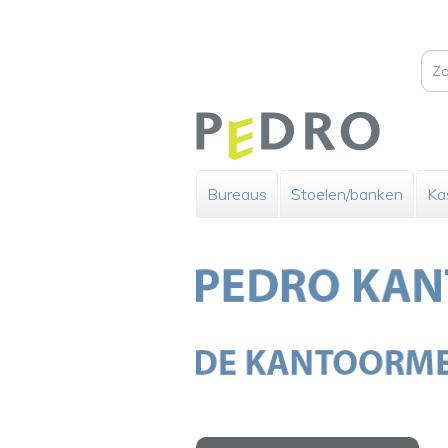
Bureaus
Stoelen/banken
Ka