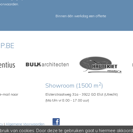
oorwaarden
.
Binnen één werkdag een offerte
P.BE
2
Showroom (1500 m
)
 e-mail naar
Elsterstraatweg 31a - 3922 GD Elst (Utrecht)
(Ma t/m vr 8.00 - 17.00 uur)
cy
|
Algemene Voorwaarden
Pedroshop
ruik van cookies. Door deze te gebruiken gaat u hiermee akkoord