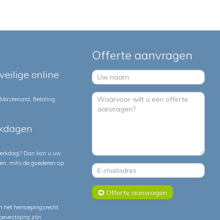
Offerte aanvragen
veilige online
 Mastercard, Betaling
rkdagen
 werkdag)? Dan kan u uw
ten, mits de goederen op
Offerte aanvragen
 het herroepingsrecht
lbevestiging zijn