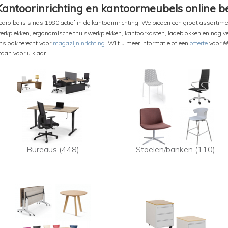
Kantoorinrichting en kantoormeubels online be
edro.be is sinds 1980 actief in de kantoorinrichting. We bieden een groot assorti
erkplekken, ergonomische thuiswerkplekken, kantoorkasten, ladeblokken en nog veel
ns ook terecht voor
magazijninrichting
. Wilt u meer informatie of een
offerte
voor é
taan voor u klaar.
Bureaus (448)
Stoelen/banken (110)