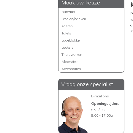
Maak uw keuze
Bureaus
P
Stoelen/banken
w
o
Kasten
s
Tafels
Ladeblokken
Lockers
Thuiswerken
Akoestiek
Accessoires
Vraag onze specialist
E-mail ons
Openingstijden:
ma t/m vrij
8.00 - 17.00u