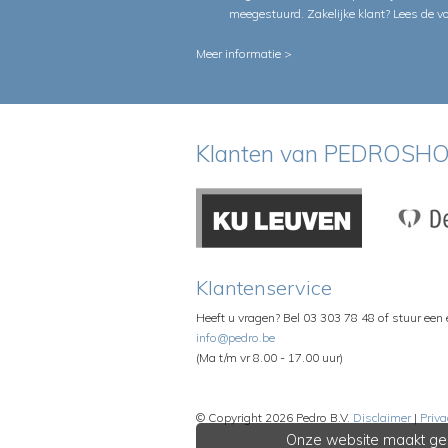
meegestuurd. Zakelijke klant?
Lees de v
Meer informatie >
Klanten van PEDROSHO
Klantenservice
Heeft u vragen? Bel 03 303 78 48 of stuur een
info@pedro.be
(Ma t/m vr 8.00 - 17.00 uur)
© Copyright 2026 Pedro B.V.
Disclaimer
|
Priva
Onze website maakt geb