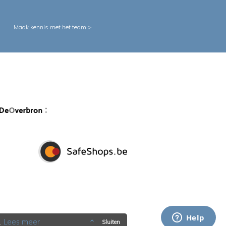
Maak kennis met het team >
.
Lees meer
Sluiten