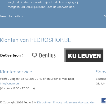
volgt u de instructies op die bij de bestelbevestiging zijn
meegestuurd. Zakelijke klant?
Lees de voorwaarden
.
Meer informatie >
B
Klanten van PEDROSHOP.BE
Klantenservice
Sho
Heeft u vragen? Bel 03 303 78 48 of stuur een e-mail naar
Elsters
info@pedro.be
(Ma t/m 
(Ma t/m vr 8.00 - 17.00 uur)
© Copyright 2026 Pedro B.V.
Disclaimer
|
Privacy
|
Algemene Voorwaarden
Pe