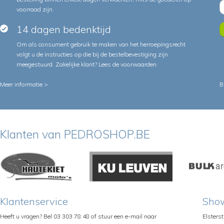
voorraad zijn.
14 dagen bedenktijd
Om als consument gebruik te maken van het herroepingsrecht
volgt u de instructies op die bij de bestelbevestiging zijn
meegestuurd. Zakelijke klant?
Lees de voorwaarden
.
Meer informatie >
B
Klanten van PEDROSHOP.BE
Klantenservice
Sho
Heeft u vragen? Bel 03 303 78 48 of stuur een e-mail naar
Elsters