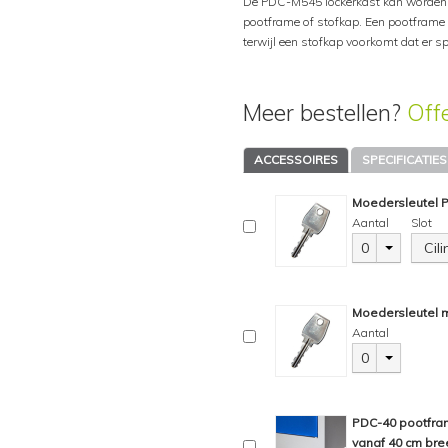
De PDC-M545 lockerkast kan worden u
pootframe of stofkap. Een pootfram
terwijl een stofkap voorkomt dat er 
Meer bestellen?
Off
ACCESSOIRES
SPECIFICATIES
Moedersleutel 
Aantal
Slot
0
Cil
Moedersleutel m
Aantal
0
PDC-40 pootfram
vanaf 40 cm bre