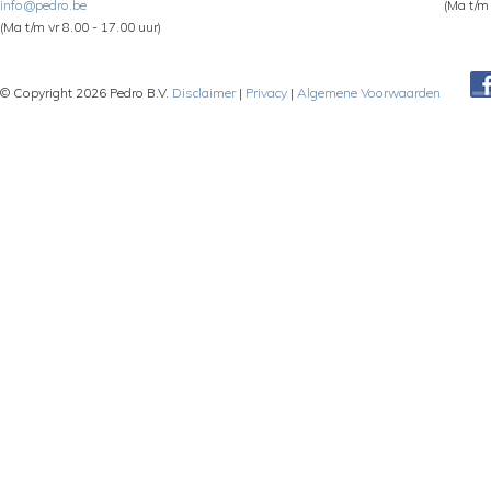
info@pedro.be
(Ma t/m 
(Ma t/m vr 8.00 - 17.00 uur)
© Copyright 2026 Pedro B.V.
Disclaimer
|
Privacy
|
Algemene Voorwaarden
Pe