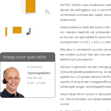
De PDC-M545 is een moderne en veelz
deuren die verkrijgbaar zijn in verschi
combineren ontstaat een speels Mondr
lockerwand.
Deze lockerkast heeft één kolom met 
cm. Hierdoor biedt elk vak voldoende
en tassen van gemiddeld tot groot fo
compartiment is h32,1 × b31,2 × d46,
Elke deur is standaard voorzien van ee
een andere sluiting? Kies dan voor een
Vraag onze specialist
elektronisch pincodeslot.
E-mail ons
De kast is gemaakt van een stevige g
slijtvaste gladde poedercoating. De de
Openingstijden:
openen tot 110 graden dankzij het RV
ma t/m vrij
zachte sluiting en een omegaprofiel a
8.00 - 17.00u
achterzijde zorgen ventilatieperforatie
Naast deze 40 cm variant is de locke
cm. Het combineren van beide breedtes
ruimte.