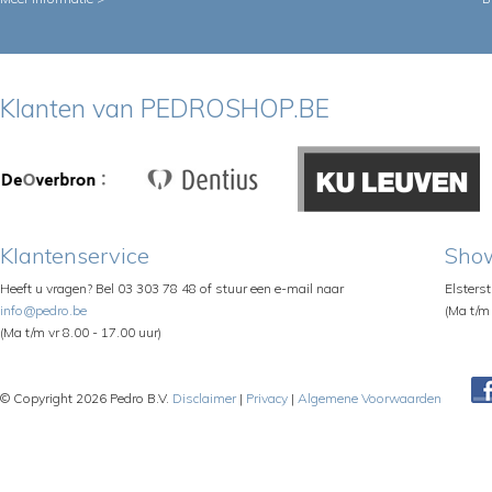
Klanten van PEDROSHOP.BE
Klantenservice
Sho
Heeft u vragen? Bel 03 303 78 48 of stuur een e-mail naar
Elsters
info@pedro.be
(Ma t/m 
(Ma t/m vr 8.00 - 17.00 uur)
© Copyright 2026 Pedro B.V.
Disclaimer
|
Privacy
|
Algemene Voorwaarden
Pe