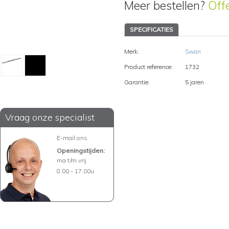
Meer bestellen?
Off
SPECIFICATIES
Merk:
Swan
Product reference:
1732
Garantie:
5 jaren
Vraag onze specialist
E-mail ons
Openingstijden:
ma t/m vrij
8.00 - 17.00u