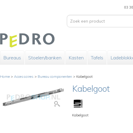
03 30
Bureaus
Stoelen/banken
Kasten
Tafels
Ladeblokk
Home
>
Accessoires
>
Bureau componenten
>
Kabelgoot
Kabelgoot
Kabelgoot