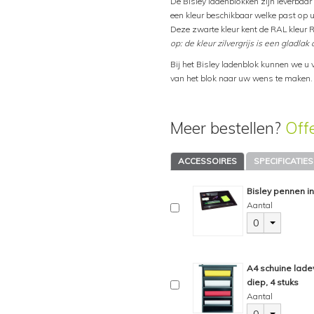
De Bisley ladenblokken zijn leverbaar i
een kleur beschikbaar welke past op u
Deze zwarte kleur kent de RAL kleur 
op: de kleur zilvergrijs is een gladlak 
Bij het Bisley ladenblok kunnen we u 
van het blok naar uw wens te maken.
Meer bestellen?
Off
ACCESSOIRES
SPECIFICATIES
Bisley pennen i
Aantal
0
A4 schuine ladev
diep, 4 stuks
Aantal