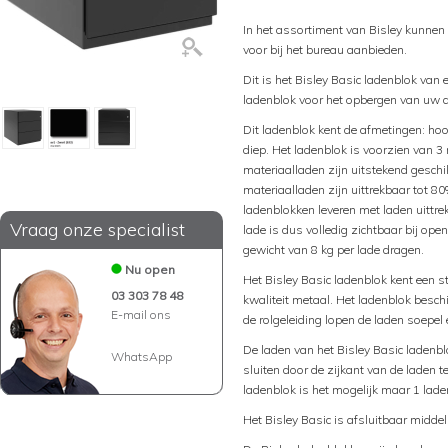
In het assortiment van Bisley kunnen
voor bij het bureau aanbieden.
Dit is het Bisley Basic ladenblok van
ladenblok voor het opbergen van uw 
Dit ladenblok kent de afmetingen: hoo
diep. Het ladenblok is voorzien van 3
materiaalladen zijn uitstekend geschi
materiaalladen zijn uittrekbaar tot 8
ladenblokken leveren met laden uittre
Vraag onze specialist
lade is dus volledig zichtbaar bij o
gewicht van 8 kg per lade dragen.
Nu open
Het Bisley Basic ladenblok kent een 
03 303 78 48
kwaliteit metaal. Het ladenblok beschi
E-mail ons
de rolgeleiding lopen de laden soepel 
De laden van het Bisley Basic ladenblo
WhatsApp
sluiten door de zijkant van de laden 
ladenblok is het mogelijk maar 1 laden
Het Bisley Basic is afsluitbaar middel