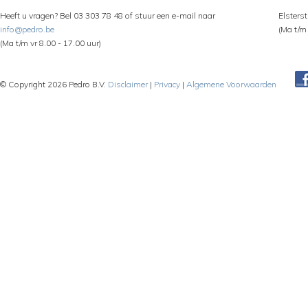
Heeft u vragen? Bel 03 303 78 48 of stuur een e-mail naar
Elsters
info@pedro.be
(Ma t/m 
(Ma t/m vr 8.00 - 17.00 uur)
© Copyright 2026 Pedro B.V.
Disclaimer
|
Privacy
|
Algemene Voorwaarden
Pe