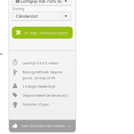
Lichtgrijs Ral 7035 (6-8 weken)
Sluiting
Cilinderslot
er
Levertijd 6 tot 8 weken
Bezorgmethode: begane
grond, via trap of lift
14 dagen bedenktijd
Gegarandeerd de beste prijs
Garantie 10 jaar
Deel dit artikel met anderen