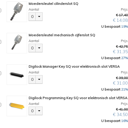
Moedersleutel cilinderslot SQ
Aantal
Prijs
€ 17,40
0
€ 14,08
U bespaart
19%
Moedersleutel mechanisch cijferslot SQ
Aantal
Prijs
€ 42,75
0
€ 31,35
U bespaart
27%
Digilock Manager Key SQ voor elektronisch slot VERSA
Aantal
Prijs
€ 39,00
0
€ 31,00
U bespaart
21%
Digilock Programming Key SQ voor elektronisch slot VERSA
Aantal
Prijs
€ 41,00
0
€ 34,50
U bespaart
16%