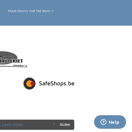
Maak kennis met het team >
.
Lees meer
Sluiten