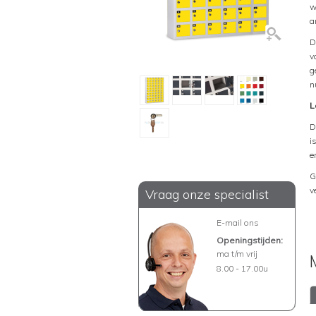
w
a
D
v
g
n
L
D
i
e
G
v
Vraag onze specialist
E-mail ons
Openingstijden:
ma t/m vrij
8.00 - 17.00u