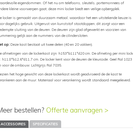
aardevolle eigendommen. Of het nu om telefoons, sleutels, portemonnees of
ndere kleine voorwerpen gaat, deze mini locker biedt een veilige opbergplek.
e locker is gemaakt van duurzaam metaal, waardoor het een uitstekende keuze is
oor dagelijks gebruik. Uitgerust van kunststof stootdoppen, dit zorgt voor een
edempte sluiting van de deuren. De deuren zijn glad afgewerkt en voorzien van
ummering gelijk aan de nummers van de cilindersloten.
et op:
Deze kast bestaat uit twee delen (40 en 20 vakken).
e afmetingen van de lockerkast zijn: h153*b111*d20 cm. De afmeting per mini lock
s: h11,8*b12,6*d11,7 cm. De locker kent voor de deuren de kleurcode: Geel Ral 1023
n voor de ombouw: Lichtgrijs Ral 7035.
ezien het hoge gewicht van deze lockerkast wordt geadviseerd de de kast te
erankeren aan de muur. Materiaal voor verankering wordt standaard meegeleverd.
Meer bestellen?
Offerte aanvragen >
ACCESSOIRES
SPECIFICATIES