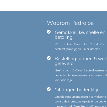
Waarom Pedro.be
Gemakkelijke, snelle en 
betaling
Wij accepteren Bancontact, Sofort, Visa,
achteraf (zakelijk) en Pin bij afhalen.
Bestelling binnen 5 we
geleverd
Heeft u voor 17:00 uur besteld (op een
bestelling binnen enkele dagen verwach
voorraad zijn.
14 dagen bedenktijd
Om als consument gebruik te maken van
volgt u de instructies op die bij de beste
meegestuurd. Zakelijke klant?
Lees de v