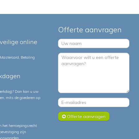
Offerte aanvragen
veilige online
 Mastercard, Betaling
rkdagen
 werkdag)? Dan kan u uw
ten, mits de goederen op
Offerte aanvragen
 het herroepingsrecht
lbevestiging zijn
oorwaarden
.