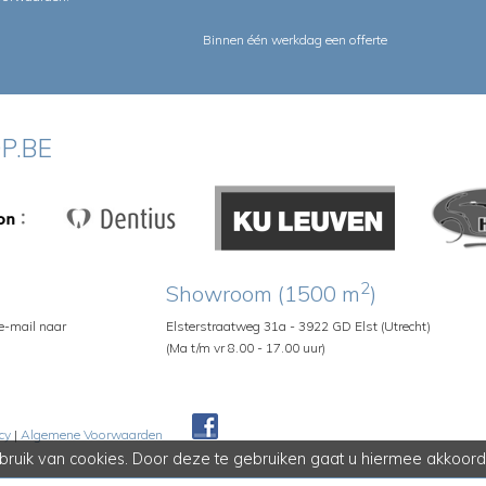
Binnen één werkdag een offerte
P.BE
2
Showroom (1500 m
)
 e-mail naar
Elsterstraatweg 31a - 3922 GD Elst (Utrecht)
(Ma t/m vr 8.00 - 17.00 uur)
cy
|
Algemene Voorwaarden
Pedroshop
ruik van cookies. Door deze te gebruiken gaat u hiermee akkoord