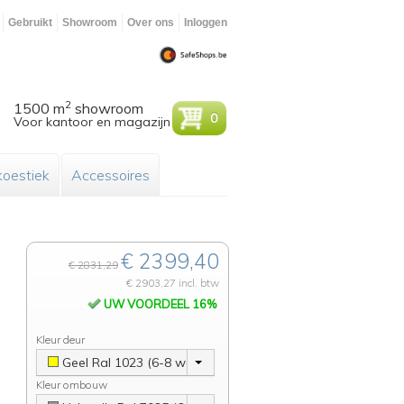
Gebruikt
Showroom
Over ons
Inloggen
2
1500 m
showroom
0
Voor kantoor en magazijn
oestiek
Accessoires
€ 2399,40
€ 2831,29
€ 2903,27 incl. btw
UW VOORDEEL 16%
Kleur deur
Geel Ral 1023 (6-8 weken)
Kleur ombouw