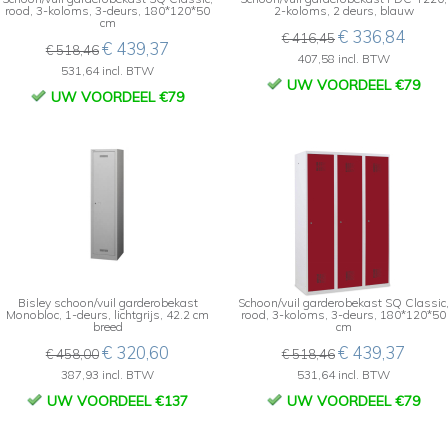
rood, 3-koloms, 3-deurs, 180*120*50
2-koloms, 2 deurs, blauw
cm
€ 336,84
€ 416,45
€ 439,37
€ 518,46
407,58 incl. BTW
531,64 incl. BTW
UW VOORDEEL €79
UW VOORDEEL €79
Bisley schoon/vuil garderobekast
Schoon/vuil garderobekast SQ Classic
Monobloc, 1-deurs, lichtgrijs, 42.2 cm
rood, 3-koloms, 3-deurs, 180*120*50
breed
cm
€ 320,60
€ 439,37
€ 458,00
€ 518,46
387,93 incl. BTW
531,64 incl. BTW
UW VOORDEEL €137
UW VOORDEEL €79