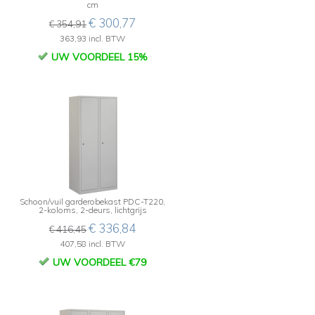
cm
€ 300,77
€ 354,91
363,93 incl. BTW
UW VOORDEEL 15%
Schoon/vuil garderobekast PDC-T220,
2-koloms, 2-deurs, lichtgrijs
€ 336,84
€ 416,45
407,58 incl. BTW
UW VOORDEEL €79