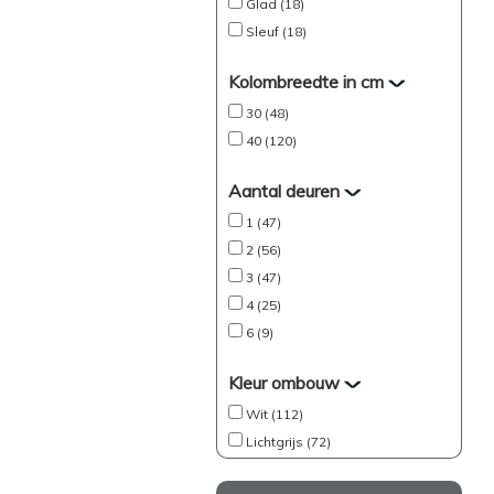
Glad (18)
Sleuf (18)
Kolombreedte in cm
30 (48)
40 (120)
Aantal deuren
1 (47)
2 (56)
3 (47)
4 (25)
6 (9)
Kleur ombouw
Wit (112)
Lichtgrijs (72)