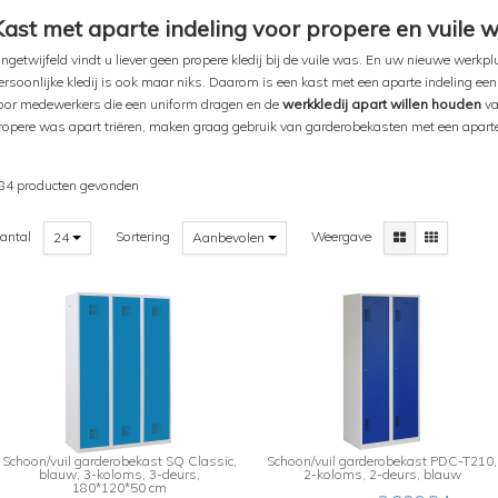
Kast met aparte indeling voor propere en vuile 
ngetwijfeld vindt u liever geen propere kledij bij de vuile was. En uw nieuwe werk
ersoonlijke kledij is ook maar niks. Daarom is een kast met een aparte indeling een
oor medewerkers die een uniform dragen en de
werkkledij apart willen houden
va
ropere was apart triëren, maken graag gebruik van garderobekasten met een aparte
84 producten gevonden
antal
Sortering
Weergave
24
Aanbevolen
Schoon/vuil garderobekast SQ Classic,
Schoon/vuil garderobekast PDC-T210,
blauw, 3-koloms, 3-deurs,
2-koloms, 2-deurs, blauw
180*120*50 cm