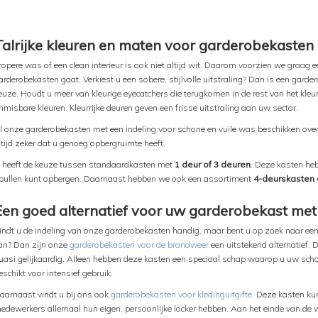
Talrijke kleuren en maten voor garderobekasten
ropere was of een clean interieur is ook niet altijd wit. Daarom voorzien we graag 
arderobekasten gaat. Verkiest u een sobere, stijlvolle uitstraling? Dan is een gard
euze. Houdt u meer van kleurige eyecatchers die terugkomen in de rest van het kleur
nmisbare kleuren. Kleurrijke deuren geven een frisse uitstraling aan uw sector.
l onze garderobekasten met een indeling voor schone en vuile was beschikken ove
ltijd zeker dat u genoeg opbergruimte heeft.
 heeft de keuze tussen standaardkasten met
1 deur of 3 deuren
. Deze kasten heb
pullen kunt opbergen. Daarnaast hebben we ook een assortiment
4-deurskasten 
Een goed alternatief voor uw garderobekast met 
indt u de indeling van onze garderobekasten handig, maar bent u op zoek naar ee
an? Dan zijn onze
garderobekasten voor de brandweer
een uitstekend alternatief. 
uasi gelijkaardig. Alleen hebben deze kasten een speciaal schap waarop u uw scho
eschikt voor intensief gebruik.
aarnaast vindt u bij ons ook
garderobekasten voor kledinguitgifte
. Deze kasten ku
edewerkers allemaal hun eigen, persoonlijke locker hebben. Aan het einde van de