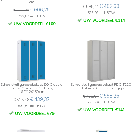
cm
€ 482,63
€ 596,71
€ 606,26
€ 715,38
583,98 incl. BTW
733,57 incl. BTW
UW VOORDEEL €114
UW VOORDEEL €109
Schoon/vuil garderobekast SQ Classic,
Schoon/vuil garderobekast PDC-T220,
blauw, 3-koloms, 3-deurs,
3-koloms, 6-deurs, lichtgrijs
180*120*50 cm
€ 598,26
€ 739,67
€ 439,37
€ 518,46
723,89 incl. BTW
531,64 incl. BTW
UW VOORDEEL €141
UW VOORDEEL €79