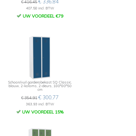
€ 336,84
€ 416,45
407,58 incl. BTW
UW VOORDEEL €79
,
Schoon/vuil garderobekast SQ Classic,
blauw, 2-koloms, 2-deurs, 180*80*50
cm
€ 300,77
€ 354,91
363,93 incl. BTW
UW VOORDEEL 15%