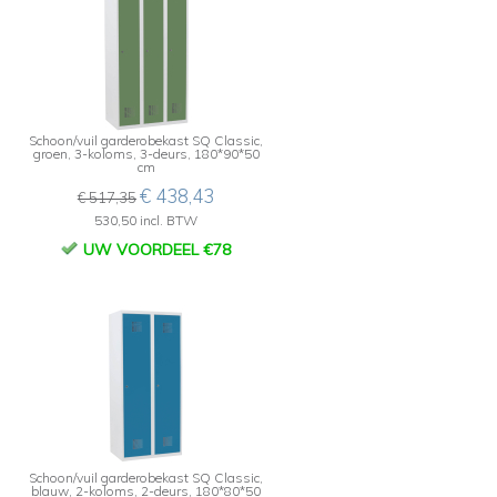
,
Schoon/vuil garderobekast SQ Classic,
groen, 3-koloms, 3-deurs, 180*90*50
cm
€ 438,43
€ 517,35
530,50 incl. BTW
UW VOORDEEL €78
Schoon/vuil garderobekast SQ Classic,
blauw, 2-koloms, 2-deurs, 180*80*50