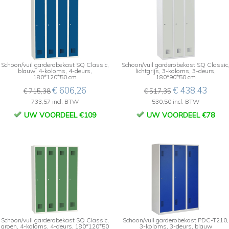
Schoon/vuil garderobekast SQ Classic,
Schoon/vuil garderobekast SQ Classic
blauw, 4-koloms, 4-deurs,
lichtgrijs, 3-koloms, 3-deurs,
180*120*50 cm
180*90*50 cm
€ 606,26
€ 438,43
€ 715,38
€ 517,35
733,57 incl. BTW
530,50 incl. BTW
UW VOORDEEL €109
UW VOORDEEL €78
Schoon/vuil garderobekast SQ Classic,
Schoon/vuil garderobekast PDC-T210,
groen, 4-koloms, 4-deurs, 180*120*50
3-koloms, 3-deurs, blauw