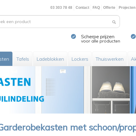
03 303 78 48
Contact
FAQ
Offerte
Projecten
Scherpe prijzen
voor alle producten
sten
Tafels
Ladeblokken
Lockers
Thuiswerken
Ak
Garderobekasten met schoon/prop