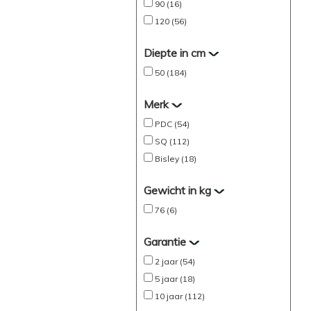
90 (16)
120 (56)
Diepte in cm
50 (184)
Merk
PDC (54)
SQ (112)
Bisley (18)
Gewicht in kg
76 (6)
Garantie
2 jaar (54)
5 jaar (18)
10 jaar (112)