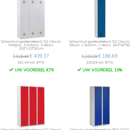
Schoon/vuil garderobekast SQ Classic,
Schoon/vuil garderobekast SQ Classic
lichtgrijs, 3-koloms, 3-deurs,
blauw, 1-koloms, 1-deurs, 180*40*50
180*120*50 cm
cm
€ 439,37
€ 186,69
€ 518,46
€ 220,29
531,64 incl. BTW
225,89 incl. BTW
UW VOORDEEL €79
UW VOORDEEL 15%
Schoon/vuil garderobekast SQ Classic,
Schoon/vuil garderobekast PDC-T220,