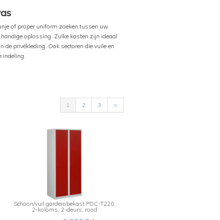
was
plunje of proper uniform zoeken tussen uw
 handige oplossing. Zulke kasten zijn ideaal
n de privékleding. Ook sectoren die vuile en
 indeling.
1
2
3
>
Schoon/vuil garderobekast PDC-T220,
2-koloms, 2-deurs, rood