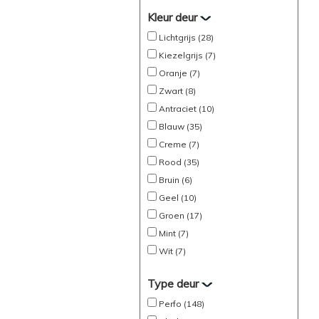
Kleur deur
Lichtgrijs (28)
Kiezelgrijs (7)
Oranje (7)
Zwart (8)
Antraciet (10)
Blauw (35)
Creme (7)
Rood (35)
Bruin (6)
Geel (10)
Groen (17)
Mint (7)
Wit (7)
Type deur
Perfo (148)