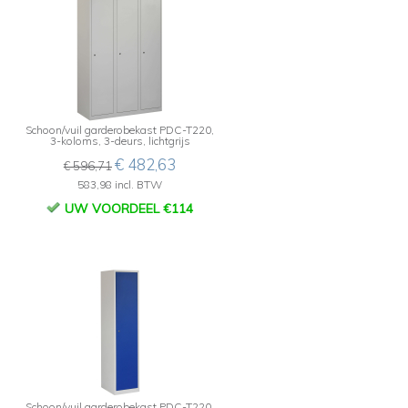
,
Schoon/vuil garderobekast PDC-T220,
3-koloms, 3-deurs, lichtgrijs
€ 482,63
€ 596,71
583,98 incl. BTW
UW VOORDEEL €114
Schoon/vuil garderobekast PDC-T220,