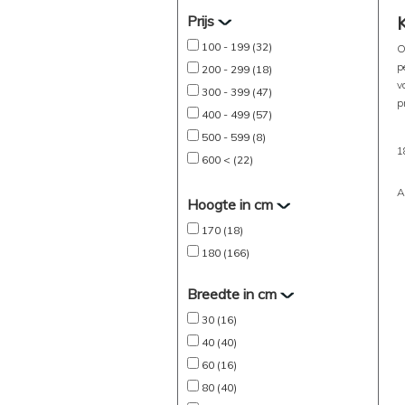
Prijs
100 - 199 (32)
O
p
200 - 299 (18)
v
300 - 399 (47)
p
400 - 499 (57)
500 - 599 (8)
1
600 < (22)
A
Hoogte in cm
170 (18)
180 (166)
Breedte in cm
30 (16)
40 (40)
60 (16)
80 (40)