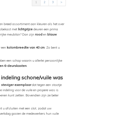
1
2
3
>
een breed assortiment aan kleuren als het over
erobekast met
lichtgrijze
deuren een prima
rijke meubilair? Dan zijn
rood
en
blauw
r een
kolombreedte van 40 cm
. Zo bent u
ben een schap waarin u allerlei persoonlijke
en 6-deurskasten
.
indeling schone/vuile was
n
steviger exemplaar
dat tegen een stootje
De indeling voor de vuile en propere was is
enen kunt zetten. Bovendien zijn ze beter
nt u afsluiten met een slot, zodat uw
 werkdag gooien de medewerkers hun vuile