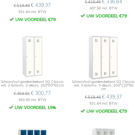
€ 336,84
€ 416,45
€ 439,37
€ 518,46
407,58 incl. BTW
531,64 incl. BTW
UW VOORDEEL €79
UW VOORDEEL €79
Schoon/vuil garderobekast SQ Classic,
Schoon/vuil garderobekast SQ Classic
wit, 2-koloms, 2-deurs, 180*80*50 cm
wit, 3-koloms, 3-deurs, 180*120*50
cm
€ 300,77
€ 354,91
€ 439,37
€ 518,46
363,93 incl. BTW
531,64 incl. BTW
UW VOORDEEL 15%
UW VOORDEEL €79