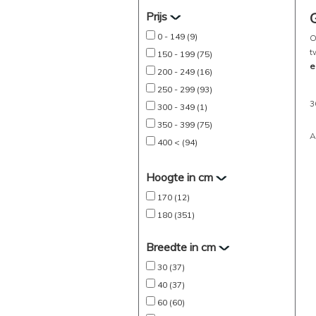
Prijs
0 - 149 (9)
O
t
150 - 199 (75)
e
200 - 249 (16)
250 - 299 (93)
3
300 - 349 (1)
350 - 399 (75)
A
400 < (94)
Hoogte in cm
170 (12)
180 (351)
Breedte in cm
30 (37)
40 (37)
60 (60)