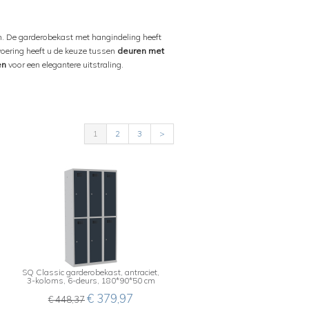
n. De garderobekast met hangindeling heeft
voering heeft u de keuze tussen
deuren met
en
voor een elegantere uitstraling.
1
2
3
>
SQ Classic garderobekast, antraciet,
3-koloms, 6-deurs, 180*90*50 cm
€ 379,97
€ 448,37