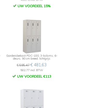
UW VOORDEEL 15%
-
Garderobekast PDC-180, 3-koloms, 6-
deurs, 90 cm breed, lichtgrijs
€ 481,63
€ 595,47
582,77 incl. BTW
UW VOORDEEL €113