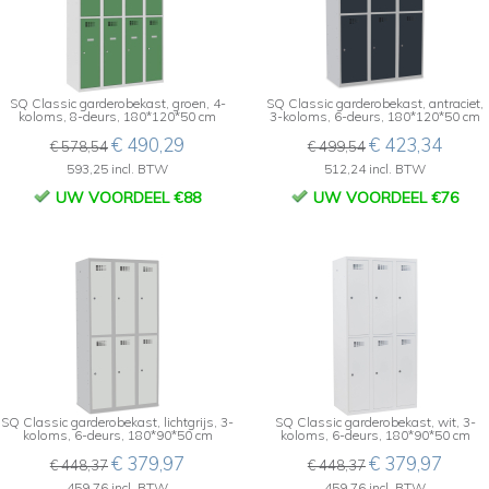
SQ Classic garderobekast, groen, 4-
SQ Classic garderobekast, antraciet,
koloms, 8-deurs, 180*120*50 cm
3-koloms, 6-deurs, 180*120*50 cm
€ 490,29
€ 423,34
€ 578,54
€ 499,54
593,25 incl. BTW
512,24 incl. BTW
UW VOORDEEL €88
UW VOORDEEL €76
SQ Classic garderobekast, lichtgrijs, 3-
SQ Classic garderobekast, wit, 3-
koloms, 6-deurs, 180*90*50 cm
koloms, 6-deurs, 180*90*50 cm
€ 379,97
€ 379,97
€ 448,37
€ 448,37
459,76 incl. BTW
459,76 incl. BTW