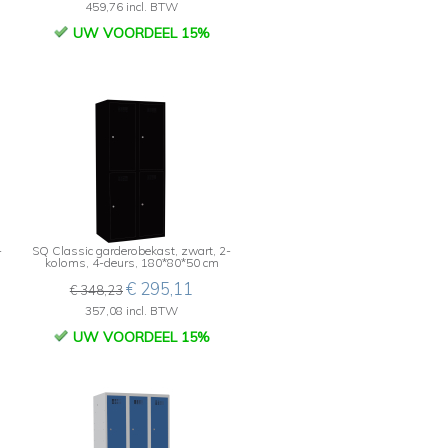
459,76 incl. BTW
UW VOORDEEL 15%
-
SQ Classic garderobekast, zwart, 2-
koloms, 4-deurs, 180*80*50 cm
€ 295,11
€ 348,23
357,08 incl. BTW
UW VOORDEEL 15%