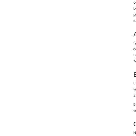
o
b
p
r
Q
g
O
z
B
v
Z
B
v
N