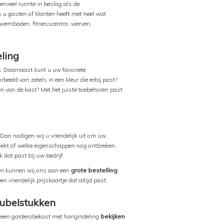
enveel ruimte in beslag als de
u gasten of klanten heeft met heel wat
 zwembaden, fitnesscentra, werven,
ling
n
. Daarnaast kunt u uw favoriete
beeld van zetels in een kleur die erbij past?
n van de kast? Met het juiste toebehoren past
 Dan nodigen wij u vriendelijk uit om uw
oekt of welke eigenschappen nog ontbreken.
dat past bij uw bedrijf.
 en kunnen wij ons aan een
grote bestelling
n vriendelijk prijskaartje dat altijd past.
ubelstukken
st een garderobekast met hangindeling
bekijken