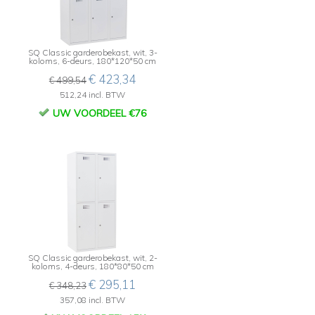
SQ Classic garderobekast, wit, 3-
koloms, 6-deurs, 180*120*50 cm
€ 423,34
€ 499,54
512,24 incl. BTW
UW VOORDEEL €76
SQ Classic garderobekast, wit, 2-
koloms, 4-deurs, 180*80*50 cm
€ 295,11
€ 348,23
357,08 incl. BTW