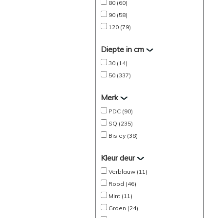
80 (60)
90 (58)
120 (79)
Diepte in cm
30 (14)
50 (337)
Merk
PDC (90)
SQ (235)
Bisley (38)
Kleur deur
Verblauw (11)
Rood (46)
Mint (11)
Groen (24)