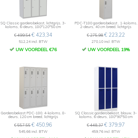
SQ Classic garderobekast, lichtgrijs, 3-
PDC-T180 garderobekast , 1-koloms,
koloms, 6-deurs, 180*120*50 cm
2-deurs, 40 cm breed, lichtgrijs
€ 423,34
€ 223,22
€ 499,54
€ 275,98
512,24 incl. BTW
270,10 incl. BTW
UW VOORDEEL €76
UW VOORDEEL 19%
Garderobekast PDC-180, 4-koloms, 8-
SQ Classic garderobekast, blauw, 3-
deurs, 120 cm breed, lichtgrijs
koloms, 6-deurs, 180*90*50 cm
€ 450,96
€ 379,97
€ 557,55
€ 448,37
545,66 incl. BTW
459,76 incl. BTW