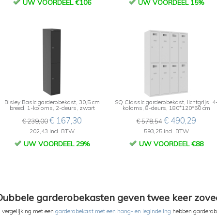
UW VOORDEEL €106
UW VOORDEEL 15%
Bisley Basic garderobekast, 30,5 cm
SQ Classic garderobekast, lichtgrijs, 4
breed, 1-koloms, 2-deurs, zwart
koloms, 8-deurs, 180*120*50 cm
€ 167,30
€ 490,29
€ 239,00
€ 578,54
202,43 incl. BTW
593,25 incl. BTW
UW VOORDEEL 29%
UW VOORDEEL €88
Dubbele garderobekasten geven twee keer zovee
n vergelijking met een
garderobekast met een hang- en legindeling
hebben garderob