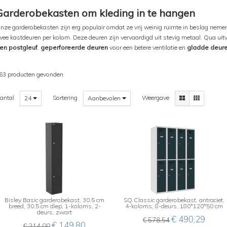
Garderobekasten om kleding in te hangen
nze garderobekasten zijn erg populair omdat ze vrij weinig ruimte in beslag neme
wee kastdeuren per kolom. Deze deuren zijn vervaardigd uit stevig metaal. Qua uit
en postgleuf
,
geperforeerde deuren
voor een betere ventilatie en
gladde deur
63 producten gevonden
antal
Sortering
Weergave
24
Aanbevolen
Bisley Basic garderobekast, 30,5 cm
SQ Classic garderobekast, antraciet,
breed, 30,5 cm diep, 1-koloms, 2-
4-koloms, 8-deurs, 180*120*50 cm
deurs, zwart
€ 490,29
€ 578,54
€ 149,80
€ 214,00