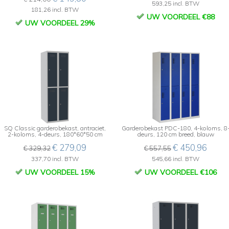
593,25 incl. BTW
181,26 incl. BTW
UW VOORDEEL €88
UW VOORDEEL 29%
SQ Classic garderobekast, antraciet,
Garderobekast PDC-180, 4-koloms, 8
2-koloms, 4-deurs, 180*60*50 cm
deurs, 120 cm breed, blauw
€ 279,09
€ 450,96
€ 329,32
€ 557,55
337,70 incl. BTW
545,66 incl. BTW
UW VOORDEEL 15%
UW VOORDEEL €106