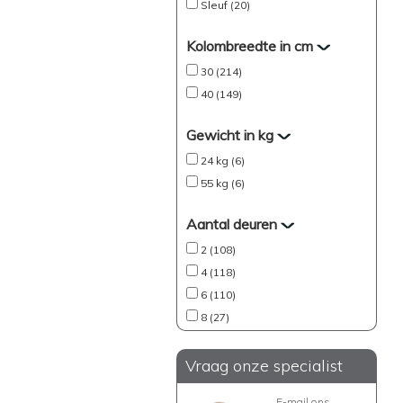
Sleuf (20)
Kolombreedte in cm
30 (214)
40 (149)
Gewicht in kg
24 kg (6)
55 kg (6)
Aantal deuren
2 (108)
4 (118)
6 (110)
8 (27)
Vraag onze specialist
E-mail ons