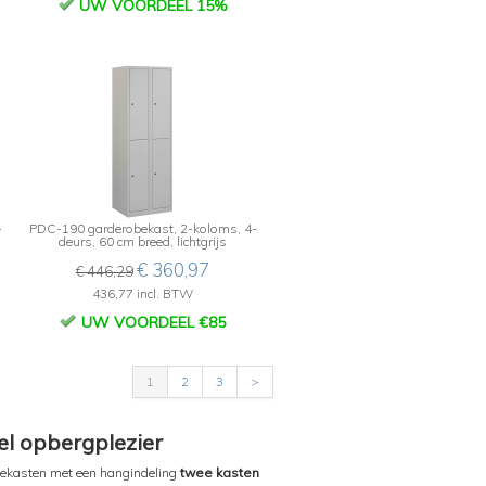
UW VOORDEEL 15%
-
PDC-190 garderobekast, 2-koloms, 4-
deurs, 60 cm breed, lichtgrijs
€ 360,97
€ 446,29
436,77 incl. BTW
UW VOORDEEL €85
1
2
3
>
l opbergplezier
ekasten met een hangindeling
twee kasten