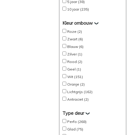
5 jaar (38)
10 jaar (235)
Kleur ombouw
Roze (2)
Zwart (6)
Blauw (6)
Zilver (1)
Rood (2)
Geel (1)
Wit (151)
Oranje (2)
Lichtgrijs (162)
Antraciet (2)
Type deur
Perfo (268)
Glad (75)