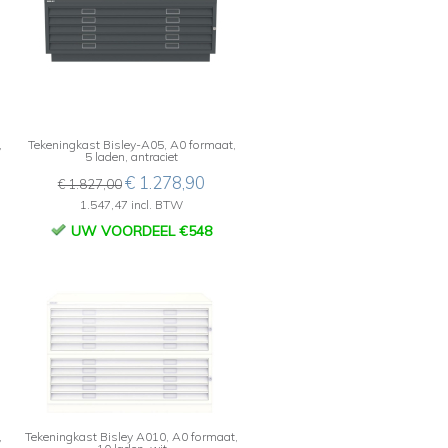
,
Tekeningkast Bisley-A05, A0 formaat,
5 laden, antraciet
€ 1.278,90
€ 1.827,00
1.547,47 incl. BTW
UW VOORDEEL €548
,
Tekeningkast Bisley A010, A0 formaat,