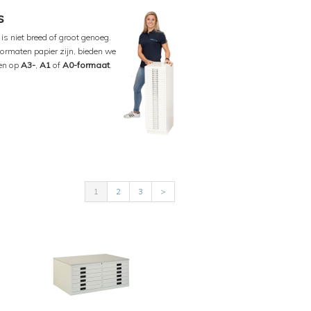
ns
is niet breed of groot genoeg.
formaten papier zijn, bieden we
ven op
A3-
,
A1
of
A0-formaat
.
1
2
3
>