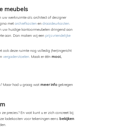
re meubels
uw werkruimte als architect of designer
agina met
archiefkasten
en
draaideurkasten
.
jn uw huidige kantoormeubelen dringend aan
erte aan. Dan maken wij een
prijsvriendelijke
 ook deze ruimte nog volledig (her)ingericht
en
vergaderstoelen
. Maak er één
mooi,
en? Maar had u graag wat
meer info
gekregen
om
ze precies? En wat kunt u er zich concreet bij
onze ladekasten voor tekeningen eens
bekijken
den.