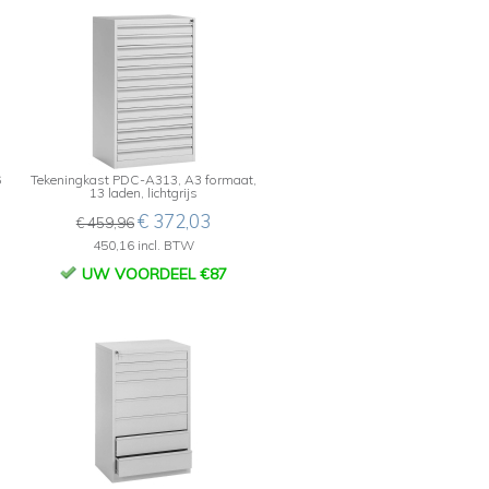
6
Tekeningkast PDC-A313, A3 formaat,
13 laden, lichtgrijs
€ 372,03
€ 459,96
450,16 incl. BTW
UW VOORDEEL €87