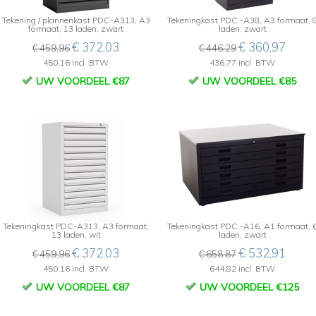
Tekening / plannenkast PDC-A313, A3
Tekeningkast PDC -A38, A3 formaat, 
formaat, 13 laden, zwart
laden, zwart
€ 372,03
€ 360,97
€ 459,96
€ 446,29
450,16 incl. BTW
436,77 incl. BTW
UW VOORDEEL €87
UW VOORDEEL €85
Tekeningkast PDC-A313, A3 formaat,
Tekeningkast PDC -A16, A1 formaat, 
13 laden, wit
laden, zwart
€ 372,03
€ 532,91
€ 459,96
€ 658,87
450,16 incl. BTW
644,82 incl. BTW
UW VOORDEEL €87
UW VOORDEEL €125