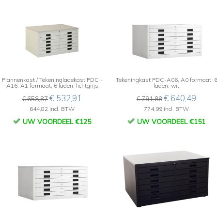
Plannenkast / Tekeningladekast PDC -
Tekeningkast PDC-A06, A0 formaat, 
A16, A1 formaat, 6 laden, lichtgrijs
laden, wit
€ 532,91
€ 640,49
€ 658,87
€ 791,88
644,82 incl. BTW
774,99 incl. BTW
UW VOORDEEL €125
UW VOORDEEL €151