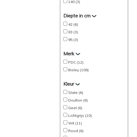
140 (3)
Diepte in cm
42 (6)
83 (3)
95 (3)
Merk
PDC (12)
Bisley (108)
Kleur
Slate (6)
Doulton (6)
Geel (6)
Lichtgrijs (10)
Wit (11)
Rood (6)