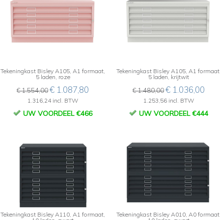
Tekeningkast Bisley A105, A1 formaat,
Tekeningkast Bisley A105, A1 formaat
5 laden, roze
5 laden, krijtwit
€ 1.087,80
€ 1.036,00
€ 1.554,00
€ 1.480,00
1.316,24 incl. BTW
1.253,56 incl. BTW
UW VOORDEEL €466
UW VOORDEEL €444
Tekeningkast Bisley A110, A1 formaat,
Tekeningkast Bisley A010, A0 formaat