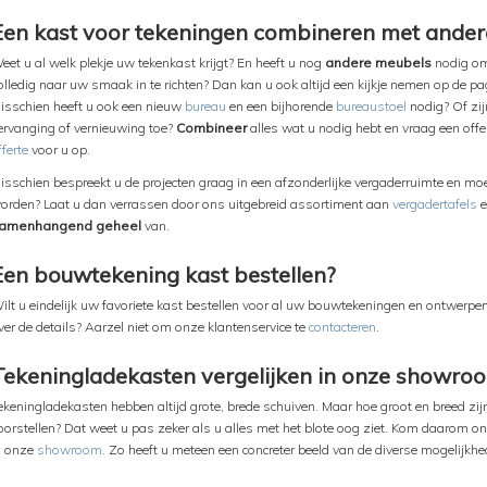
Een kast voor tekeningen combineren met ande
eet u al welk plekje uw tekenkast krijgt? En heeft u nog
andere meubels
nodig om 
olledig naar uw smaak in te richten? Dan kan u ook altijd een kijkje nemen op de p
isschien heeft u ook een nieuw
bureau
en een bijhorende
bureaustoel
nodig? Of zi
ervanging of vernieuwing toe?
Combineer
alles wat u nodig hebt en vraag een off
fferte
voor u op.
isschien bespreekt u de projecten graag in een afzonderlijke vergaderruimte en moet
orden? Laat u dan verrassen door ons uitgebreid assortiment aan
vergadertafels
amenhangend geheel
van.
Een bouwtekening kast bestellen?
ilt u eindelijk uw favoriete kast bestellen voor al uw bouwtekeningen en ontwerp
ver de details? Aarzel niet om onze klantenservice te
contacteren
.
Tekeningladekasten vergelijken in onze showro
ekeningladekasten hebben altijd grote, brede schuiven. Maar hoe groot en breed zijn 
oorstellen? Dat weet u pas zeker als u alles met het blote oog ziet. Kom daarom 
n onze
showroom
. Zo heeft u meteen een concreter beeld van de diverse mogelijkhe