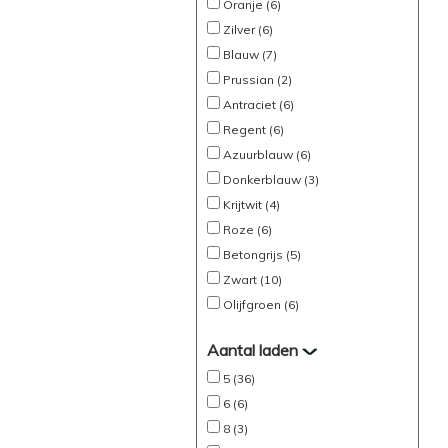
Oranje (6)
Zilver (6)
Blauw (7)
Prussian (2)
Antraciet (6)
Regent (6)
Azuurblauw (6)
Donkerblauw (3)
Krijtwit (4)
Roze (6)
Betongrijs (5)
Zwart (10)
Olijfgroen (6)
Aantal laden
5 (36)
6 (6)
8 (3)