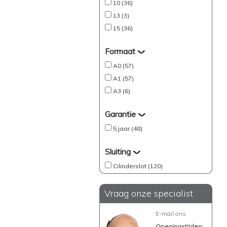
10 (36)
13 (3)
15 (36)
Formaat
A0 (57)
A1 (57)
A3 (6)
Garantie
5 jaar (48)
Sluiting
Cilinderslot (120)
Vraag onze specialist
E-mail ons
Openingstijden: