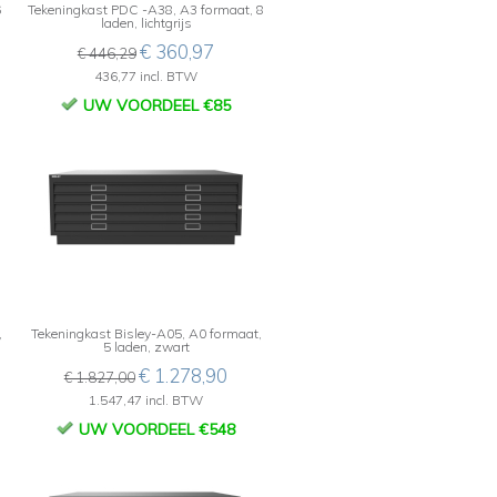
6
Tekeningkast PDC -A38, A3 formaat, 8
laden, lichtgrijs
€ 360,97
€ 446,29
436,77 incl. BTW
UW VOORDEEL €85
,
Tekeningkast Bisley-A05, A0 formaat,
5 laden, zwart
€ 1.278,90
€ 1.827,00
1.547,47 incl. BTW
UW VOORDEEL €548