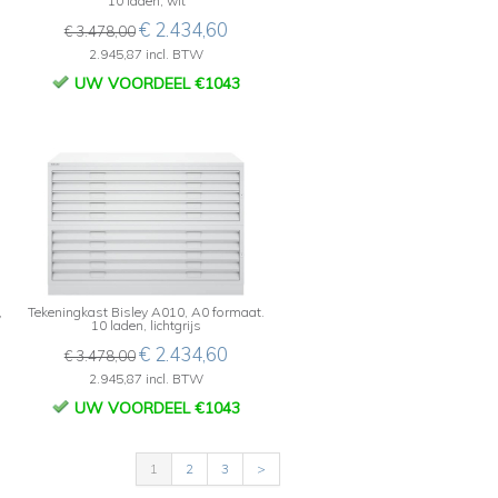
10 laden, wit
€ 2.434,60
€ 3.478,00
2.945,87 incl. BTW
UW VOORDEEL €1043
,
Tekeningkast Bisley A010, A0 formaat.
10 laden, lichtgrijs
€ 2.434,60
€ 3.478,00
2.945,87 incl. BTW
UW VOORDEEL €1043
1
2
3
>