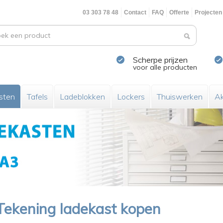
03 303 78 48
Contact
FAQ
Offerte
Projecten
Scherpe prijzen
voor alle producten
sten
Tafels
Ladeblokken
Lockers
Thuiswerken
Ak
Tekening ladekast kopen