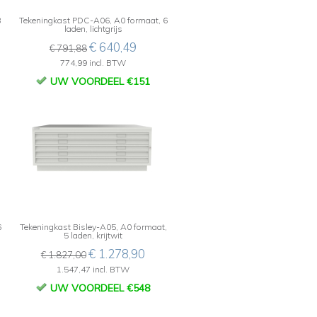
8
Tekeningkast PDC-A06, A0 formaat, 6
laden, lichtgrijs
€ 640,49
€ 791,88
774,99 incl. BTW
UW VOORDEEL €151
6
Tekeningkast Bisley-A05, A0 formaat,
5 laden, krijtwit
€ 1.278,90
€ 1.827,00
1.547,47 incl. BTW
UW VOORDEEL €548