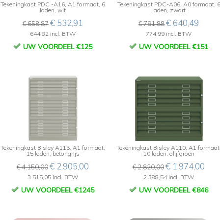
Tekeningkast PDC -A16, A1 formaat, 6
Tekeningkast PDC-A06, A0 formaat, 
laden, wit
laden, zwart
€ 532,91
€ 640,49
€ 658,87
€ 791,88
644,82 incl. BTW
774,99 incl. BTW
UW VOORDEEL €125
UW VOORDEEL €151
Tekeningkast Bisley A115, A1 formaat,
Tekeningkast Bisley A110, A1 formaat
15 laden, betongrijs
10 laden, olijfgroen
€ 2.905,00
€ 1.974,00
€ 4.150,00
€ 2.820,00
3.515,05 incl. BTW
2.388,54 incl. BTW
UW VOORDEEL €1245
UW VOORDEEL €846