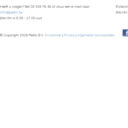
Heeft u vragen? Bel 03 303 78 48 of stuur een e-mail naar
Elsters
info@pedro.be
(Ma t/m 
(Ma t/m vr 8.00 - 17.00 uur)
© Copyright 2026 Pedro B.V.
Disclaimer
|
Privacy
|
Algemene Voorwaarden
Pe