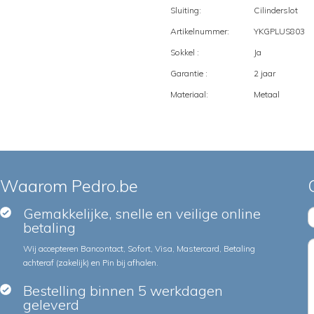
Sluiting:
Cilinderslot
Artikelnummer:
YKGPLUS803
Sokkel :
Ja
Garantie :
2 jaar
Materiaal:
Metaal
Waarom Pedro.be
Gemakkelijke, snelle en veilige online
betaling
Wij accepteren Bancontact, Sofort, Visa, Mastercard, Betaling
achteraf (zakelijk) en Pin bij afhalen.
Bestelling binnen 5 werkdagen
geleverd