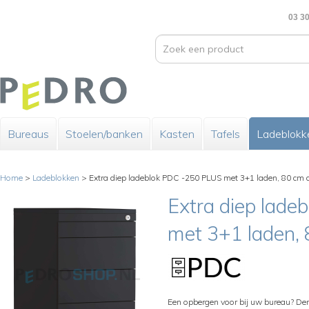
03 30
Bureaus
Stoelen/banken
Kasten
Tafels
Ladeblokk
Home
>
Ladeblokken
>
Extra diep ladeblok PDC -250 PLUS met 3+1 laden, 80 cm 
Extra diep lad
met 3+1 laden, 
Een opbergen voor bij uw bureau? De