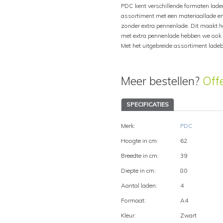
PDC kent verschillende formaten laden
assortiment met een materiaallade e
zonder extra pennenlade. Dit maakt he
met extra pennenlade hebben we ook i
Met het uitgebreide assortiment ladeb
Meer bestellen?
Off
SPECIFICATIES
Merk:
PDC
Hoogte in cm:
62
Breedte in cm:
39
Diepte in cm:
80
Aantal laden:
4
Formaat:
A4
Kleur:
Zwart