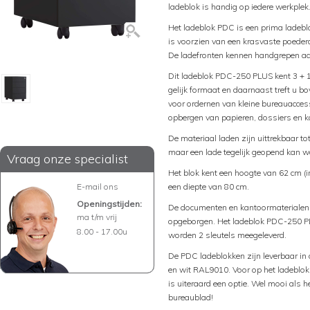
ladeblok is handig op iedere werkplek
Het ladeblok PDC is een prima ladeblo
is voorzien van een krasvaste poederc
De ladefronten kennen handgrepen aa
Dit ladeblok PDC-250 PLUS kent 3 + 1
gelijk formaat en daarnaast treft u b
voor ordernen van kleine bureauaccess
opbergen van papieren, dossiers en 
De materiaal laden zijn uittrekbaar t
maar een lade tegelijk geopend kan w
Vraag onze specialist
Het blok kent een hoogte van 62 cm (in
E-mail ons
een diepte van 80 cm.
Openingstijden:
De documenten en kantoormaterialen k
ma t/m vrij
opgeborgen. Het ladeblok PDC-250 PLU
8.00 - 17.00u
worden 2 sleutels meegeleverd.
De PDC ladeblokken zijn leverbaar i
en wit RAL9010. Voor op het ladeblok
is uiteraard een optie. Wel mooi als h
bureaublad!