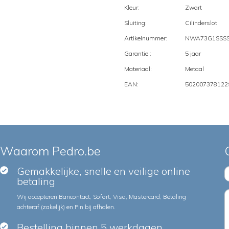
Kleur:
Zwart
Sluiting:
Cilinderslot
Artikelnummer:
NWA73G1SSSS
Garantie :
5 jaar
Materiaal:
Metaal
EAN:
502007378122
Waarom Pedro.be
Gemakkelijke, snelle en veilige online
betaling
Wij accepteren Bancontact, Sofort, Visa, Mastercard, Betaling
achteraf (zakelijk) en Pin bij afhalen.
Bestelling binnen 5 werkdagen