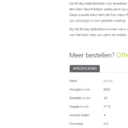
De Bisley ladenblokken zijn leverbaar i
een kleur beschikbaar welke past op u
Deze zwarte kleur kent de RAL kleur 
op: zilvergrijs is een gladlak coating.
Bij het Bisley ladenblok kunnen we u 
van het blok naar uw wens te maken.
Meer bestellen?
Off
SPECIFICATIES
Merk:
Bisley
Hoogte in cm:
69,8
Breedte in cm:
42
Diepte in cm:
77,5
Aantal laden:
4
Formaat:
A4