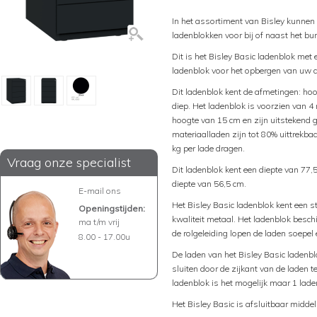
In het assortiment van Bisley kunnen
ladenblokken voor bij of naast het bu
Dit is het Bisley Basic ladenblok me
ladenblok voor het opbergen van uw 
Dit ladenblok kent de afmetingen: hoo
diep. Het ladenblok is voorzien van 
hoogte van 15 cm en zijn uitstekend 
materiaalladen zijn tot 80% uittrekb
kg per lade dragen.
Vraag onze specialist
Dit ladenblok kent een diepte van 77,
diepte van 56,5 cm.
E-mail ons
Het Bisley Basic ladenblok kent een 
Openingstijden:
kwaliteit metaal. Het ladenblok beschi
ma t/m vrij
de rolgeleiding lopen de laden soepel 
8.00 - 17.00u
De laden van het Bisley Basic ladenblo
sluiten door de zijkant van de laden 
ladenblok is het mogelijk maar 1 laden
Het Bisley Basic is afsluitbaar middel