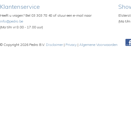
Klantenservice
Sho
Heeft u vragen? Bel 03 303 78 48 of stuur een e-mail naar
Elsters
info@pedro.be
(Ma t/m 
(Ma t/m vr 8.00 - 17.00 uur)
© Copyright 2026 Pedro B.V.
Disclaimer
|
Privacy
|
Algemene Voorwaarden
Pe