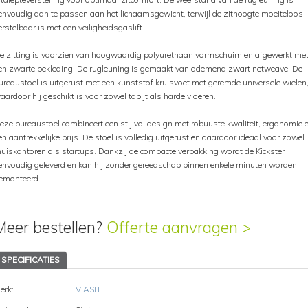
envoudig aan te passen aan het lichaamsgewicht, terwijl de zithoogte moeiteloos
erstelbaar is met een veiligheidsgaslift.
e zitting is voorzien van hoogwaardig polyurethaan vormschuim en afgewerkt me
en zwarte bekleding. De rugleuning is gemaakt van ademend zwart netweave. De
ureaustoel is uitgerust met een kunststof kruisvoet met geremde universele wielen
aardoor hij geschikt is voor zowel tapijt als harde vloeren.
eze bureaustoel combineert een stijlvol design met robuuste kwaliteit, ergonomie 
en aantrekkelijke prijs. De stoel is volledig uitgerust en daardoor ideaal voor zowel
huiskantoren als startups. Dankzij de compacte verpakking wordt de Kickster
envoudig geleverd en kan hij zonder gereedschap binnen enkele minuten worden
emonteerd.
Meer bestellen?
Offerte aanvragen >
SPECIFICATIES
erk:
VIASIT