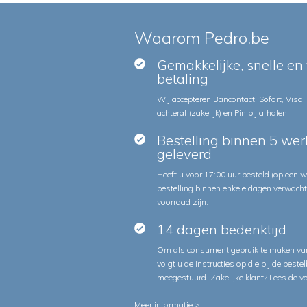
Waarom Pedro.be
Gemakkelijke, snelle en 
betaling
Wij accepteren Bancontact, Sofort, Visa,
achteraf (zakelijk) en Pin bij afhalen.
Bestelling binnen 5 we
geleverd
Heeft u voor 17:00 uur besteld (op een
bestelling binnen enkele dagen verwach
voorraad zijn.
14 dagen bedenktijd
Om als consument gebruik te maken van
volgt u de instructies op die bij de beste
meegestuurd. Zakelijke klant?
Lees de v
Meer informatie >