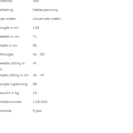
ateriaal:
Stof
ekleding:
Netbespanning
ype wielen:
Universele wielen
oogte in cm:
109
reedte in cm:
71
iepte in cm:
58
ithoogte:
41 - 50
reedte zitting in
47
m:
iepte zitting in cm:
42 - 47
oogte rugleuning:
56
ewicht in kg:
16
rtikelnummer:
1291000
arantie:
5 jaar