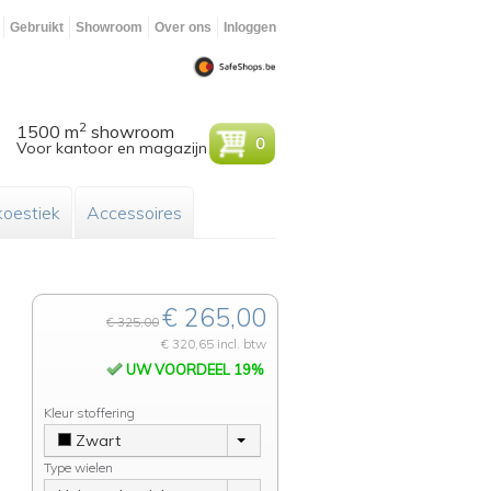
Gebruikt
Showroom
Over ons
Inloggen
2
1500 m
showroom
0
Voor kantoor en magazijn
oestiek
Accessoires
€ 265,00
€ 325,00
€ 320,65 incl. btw
UW VOORDEEL 19%
Kleur stoffering
Zwart
Type wielen