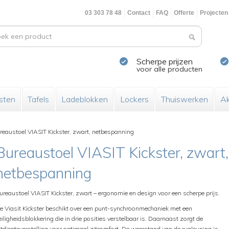
03 303 78 48
Contact
FAQ
Offerte
Projecten
Scherpe prijzen
voor alle producten
sten
Tafels
Ladeblokken
Lockers
Thuiswerken
Ak
reaustoel VIASIT Kickster, zwart, netbespanning
Bureaustoel VIASIT Kickster, zwart,
netbespanning
ureaustoel VIASIT Kickster, zwart – ergonomie en design voor een scherpe prijs.
e Viasit Kickster beschikt over een punt-synchroonmechaniek met een
eiligheidsblokkering die in drie posities verstelbaar is. Daarnaast zorgt de
itdiepteverstelling voor optimaal zitcomfort. De weerstand van de rugleuning is