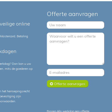
Offerte aanvragen
veilige online
 Mastercard, Betaling
rkdagen
 werkdag)? Dan kan u uw
ten, mits de goederen op
Offerte aanvragen
 het herroepingsrecht
lbevestiging zijn
oorwaarden
.
Binnen één werkdag een offerte