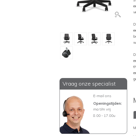
e
v
D
e
b
w
D
e
t
e
g
Vraag onze specialist
E-mail ons
Openingstijden:
ma t/m vrij
8.00 - 17.00u
M