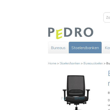
Bureaus
Stoelen/banken
Ka
Home
>
Stoelen/banken
>
Bureaustoelen
>
Bu
B
D
v
z