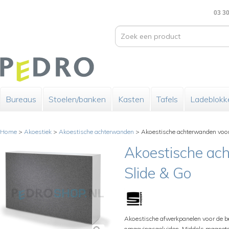
03 30
Bureaus
Stoelen/banken
Kasten
Tafels
Ladeblokk
Home
>
Akoestiek
>
Akoestische achterwanden
>
Akoestische achterwanden voor
Akoestische ac
Slide & Go
Akoestische afwerkpanelen voor de 
omgevingsgeluiden. Middels magneten