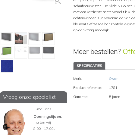
schuifdeurkasten. De Slide & Go schu
met een verdiepte achterwand t.b.v.
achterwanden zijn vervaardigd van ger
kleuren! Gefreesde horizontale v-groe
op aanvraag mogelijk
Meer bestellen?
Off
SPECIFICATIES
Merk:
Swan
Product reference:
1781
Vraag onze specialist
Garantie:
5 jaren
E-mail ons
Openingstijden:
ma t/m vrij
8.00 - 17.00u