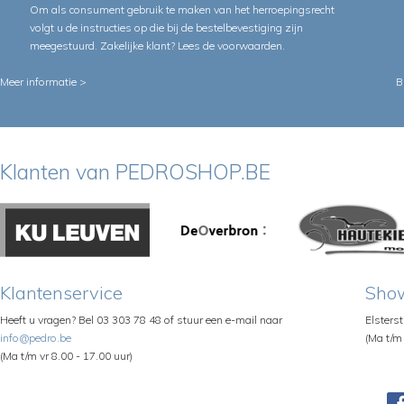
Om als consument gebruik te maken van het herroepingsrecht
volgt u de instructies op die bij de bestelbevestiging zijn
meegestuurd. Zakelijke klant?
Lees de voorwaarden
.
Meer informatie >
B
Klanten van PEDROSHOP.BE
Klantenservice
Sho
Heeft u vragen? Bel 03 303 78 48 of stuur een e-mail naar
Elsters
info@pedro.be
(Ma t/m 
(Ma t/m vr 8.00 - 17.00 uur)