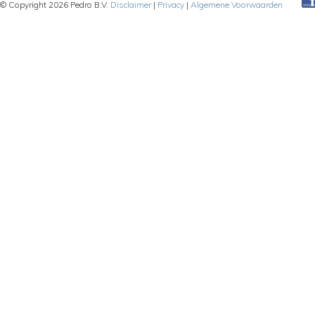
© Copyright 2026 Pedro B.V.
Disclaimer
|
Privacy
|
Algemene Voorwaarden
Pe