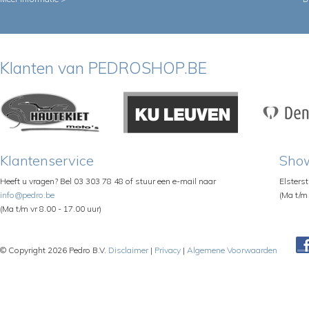
Klanten van PEDROSHOP.BE
Klantenservice
Sho
Heeft u vragen? Bel 03 303 78 48 of stuur een e-mail naar
Elsters
info@pedro.be
(Ma t/m 
(Ma t/m vr 8.00 - 17.00 uur)
© Copyright 2026 Pedro B.V.
Disclaimer
|
Privacy
|
Algemene Voorwaarden
Pe