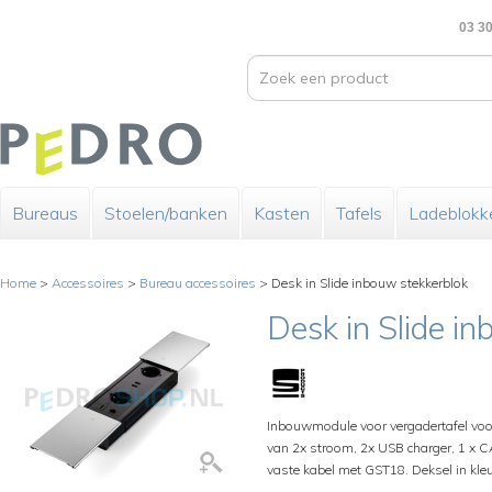
03 30
Bureaus
Stoelen/banken
Kasten
Tafels
Ladeblokk
Home
>
Accessoires
>
Bureau accessoires
>
Desk in Slide inbouw stekkerblok
Desk in Slide i
Inbouwmodule voor vergadertafel voo
van 2x stroom, 2x USB charger, 1 x CA
vaste kabel met GST18. Deksel in kleu