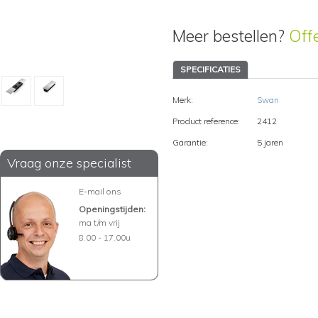
Meer bestellen?
Off
SPECIFICATIES
Merk:
Swan
Product reference:
2412
Garantie:
5 jaren
Vraag onze specialist
E-mail ons
Openingstijden:
ma t/m vrij
8.00 - 17.00u