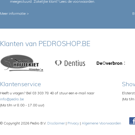
meegestuurd. Zakelijke klant?
Lees de voorwaarden
.
Meer informatie >
B
Klanten van PEDROSHOP.BE
Klantenservice
Sho
Heeft u vragen? Bel 03 303 78 48 of stuur een e-mail naar
Elsters
info@pedro.be
(Ma t/m 
(Ma t/m vr 8.00 - 17.00 uur)
© Copyright 2026 Pedro B.V.
Disclaimer
|
Privacy
|
Algemene Voorwaarden
Pe