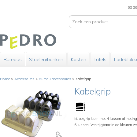
03 30
Bureaus
Stoelen/banken
Kasten
Tafels
Ladeblokk
Home
>
Accessoires
>
Bureau accessoires
>
Kabelgrip
Kabelgrip
Kabelgrip klein met 4 lussen afmet
6 lussen. Verkrijgbaar in de kleuren zwa