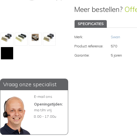
Meer bestellen?
Off
SPECIFICATIES
Merk:
Swan
Product reference:
570
Garantie:
5 jaren
Vraag onze specialist
E-mail ons
Openingstijden:
ma t/m vrij
8.00 - 17.00u