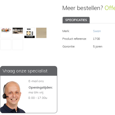
Meer bestellen?
Off
SPECIFICATIES
Merk:
Swan
Product reference:
1708
Garantie:
5 jaren
Vraag onze specialist
E-mail ons
Openingstijden:
ma t/m vrij
8.00 - 17.00u