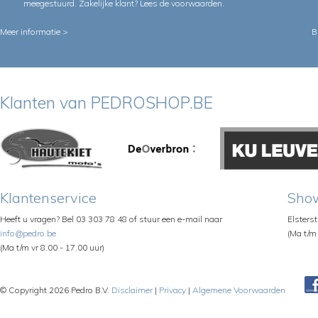
meegestuurd. Zakelijke klant?
Lees de voorwaarden
.
Meer informatie >
B
Klanten van PEDROSHOP.BE
Klantenservice
Sho
Heeft u vragen? Bel 03 303 78 48 of stuur een e-mail naar
Elsters
info@pedro.be
(Ma t/m 
(Ma t/m vr 8.00 - 17.00 uur)
© Copyright 2026 Pedro B.V.
Disclaimer
|
Privacy
|
Algemene Voorwaarden
Pe