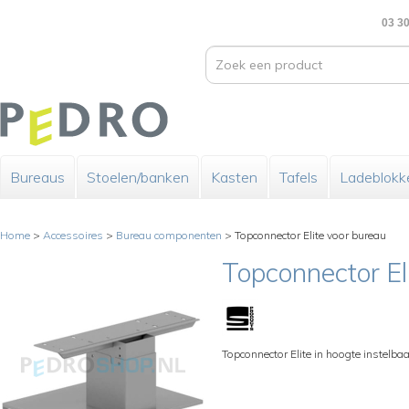
03 30
Bureaus
Stoelen/banken
Kasten
Tafels
Ladeblokk
Home
>
Accessoires
>
Bureau componenten
>
Topconnector Elite voor bureau
Topconnector El
Topconnector Elite in hoogte instelbaa