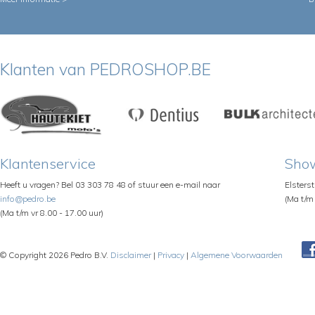
Klanten van PEDROSHOP.BE
Klantenservice
Sho
Heeft u vragen? Bel 03 303 78 48 of stuur een e-mail naar
Elsters
info@pedro.be
(Ma t/m 
(Ma t/m vr 8.00 - 17.00 uur)
© Copyright 2026 Pedro B.V.
Disclaimer
|
Privacy
|
Algemene Voorwaarden
Pe