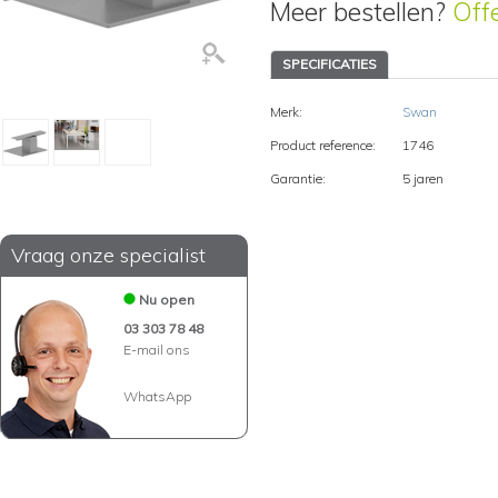
Meer bestellen?
Off
SPECIFICATIES
Merk:
Swan
Product reference:
1746
Garantie:
5 jaren
Vraag onze specialist
Nu open
03 303 78 48
E-mail ons
WhatsApp