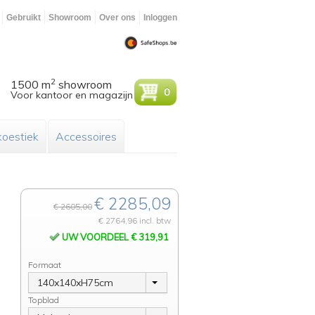
Gebruikt
Showroom
Over ons
Inloggen
2
1500 m
showroom
0
Voor kantoor en magazijn
oestiek
Accessoires
€ 2285,09
€ 2605,00
€ 2764,96 incl. btw
UW VOORDEEL € 319,91
Formaat
140x140xH75cm
Topblad