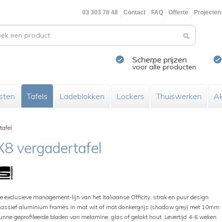
03 303 78 48
Contact
FAQ
Offerte
Projecten
Scherpe prijzen
voor alle producten
sten
Tafels
Ladeblokken
Lockers
Thuiswerken
Ak
tafel
X8 vergadertafel
e exclusieve management-lijn van het Italiaanse Officity, strak en puur design.
assief aluminium frames in mat wit of mat donkergrijs (shadow grey) met 10mm
unne geprofileerde bladen van melamine, glas of gelakt hout. Levertijd 4-6 weken.