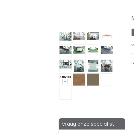
M
P
G
Vraag onze specialist