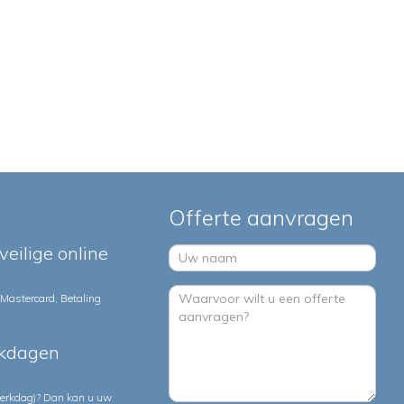
Offerte aanvragen
veilige online
 Mastercard, Betaling
rkdagen
 werkdag)? Dan kan u uw