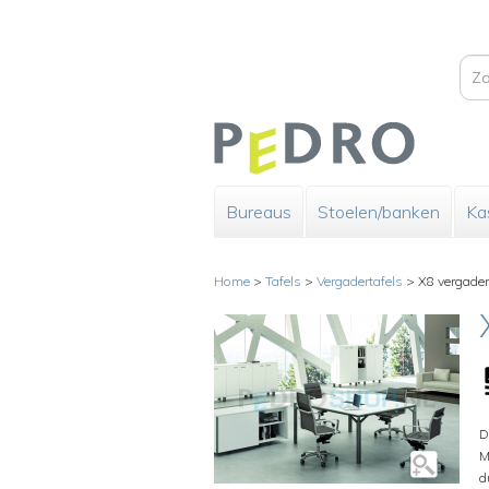
Bureaus
Stoelen/banken
Ka
Home
>
Tafels
>
Vergadertafels
>
X8 vergader
D
M
d