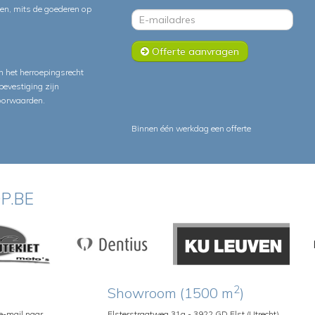
ten, mits de goederen op
Offerte aanvragen
 het herroepingsrecht
lbevestiging zijn
oorwaarden
.
Binnen één werkdag een offerte
P.BE
2
Showroom (1500 m
)
 e-mail naar
Elsterstraatweg 31a - 3922 GD Elst (Utrecht)