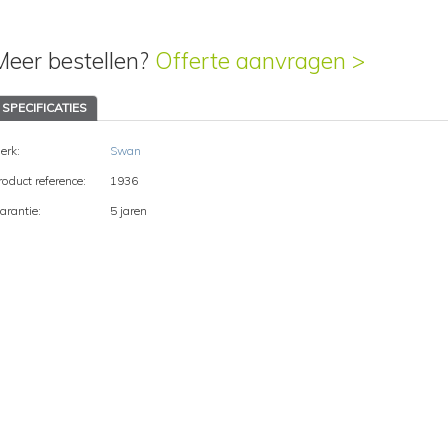
Meer bestellen?
Offerte aanvragen >
SPECIFICATIES
erk:
Swan
roduct reference:
1936
arantie:
5 jaren