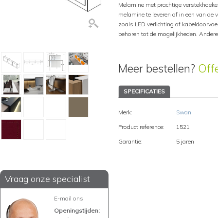
Melamine met prachtige verstekhoeke
melamine te leveren of in een van de 
zoals LED verlichting of kabeldoorvoe
behoren tot de mogelijkheden. Andere
Meer bestellen?
Off
SPECIFICATIES
Merk:
Swan
Product reference:
1521
Garantie:
5 jaren
Vraag onze specialist
E-mail ons
Openingstijden: