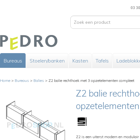
03 30
Bureaus
Stoelen/banken
Kasten
Tafels
Ladeblokk
Home
>
Bureaus
>
Balies
>
Z2 balie rechthoek met 3 opzetelementen compleet
Z2 balie rechth
opzetelementen
Z2 is een uiterst modern en modulai