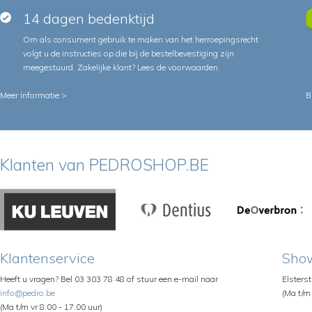
14 dagen bedenktijd
Om als consument gebruik te maken van het herroepingsrecht
volgt u de instructies op die bij de bestelbevestiging zijn
meegestuurd. Zakelijke klant?
Lees de voorwaarden
.
Meer informatie >
B
Klanten van PEDROSHOP.BE
Klantenservice
Sho
Heeft u vragen? Bel 03 303 78 48 of stuur een e-mail naar
Elsters
info@pedro.be
(Ma t/m 
(Ma t/m vr 8.00 - 17.00 uur)