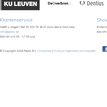
Klantenservice
Sho
Heeft u vragen? Bel 03 303 78 48 of stuur een e-mail naar
Elsters
info@pedro.be
(Ma t/m 
(Ma t/m vr 8.00 - 17.00 uur)
© Copyright 2026 Pedro B.V.
Disclaimer
|
Privacy
|
Algemene Voorwaarden
Pe