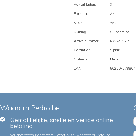
Aantal laden:
3
Formaat:
A4
Kleur:
Wit
Sluiting:
Cilinderslot
Artikelnummer:
NWA53G1SSF
Garantie :
5 jaar
Materiaal:
Metaal
EAN:
502007378807
Waarom Pedro.be
Gemakkelijke, snelle en veilige online
betaling
Wij accepteren Bancontact, Sofort, Visa, Mastercard, Betaling