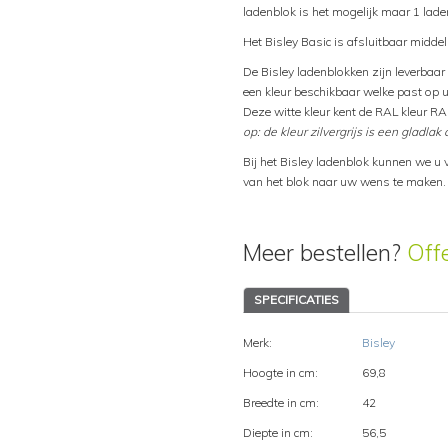
ladenblok is het mogelijk maar 1 laden
Het Bisley Basic is afsluitbaar middel
De Bisley ladenblokken zijn leverbaar i
een kleur beschikbaar welke past op uw
Deze witte kleur kent de RAL kleur RA
op: de kleur zilvergrijs is een gladlak 
Bij het Bisley ladenblok kunnen we u 
van het blok naar uw wens te maken.
Meer bestellen?
Off
SPECIFICATIES
Merk:
Bisley
Hoogte in cm:
69,8
Breedte in cm:
42
Diepte in cm:
56,5