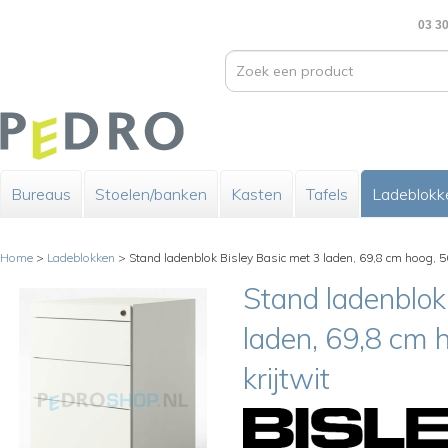
03 30
Bureaus
Stoelen/banken
Kasten
Tafels
Ladeblokk
Home
>
Ladeblokken
>
Stand ladenblok Bisley Basic met 3 laden, 69,8 cm hoog, 56
Stand ladenblok
laden, 69,8 cm h
krijtwit