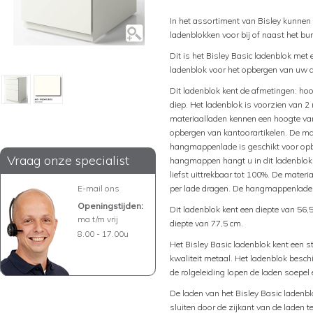
In het assortiment van Bisley kunnen
ladenblokken voor bij of naast het bu
Dit is het Bisley Basic ladenblok me
ladenblok voor het opbergen van uw 
Dit ladenblok kent de afmetingen: hoo
diep. Het ladenblok is voorzien van 
materiaalladen kennen een hoogte van
opbergen van kantoorartikelen. De mat
hangmappenlade is geschikt voor o
Vraag onze specialist
hangmappen hangt u in dit ladenblok
liefst uittrekbaar tot 100%. De mate
E-mail ons
per lade dragen. De hangmappenlade 
Openingstijden:
Dit ladenblok kent een diepte van 56,
ma t/m vrij
diepte van 77,5 cm.
8.00 - 17.00u
Het Bisley Basic ladenblok kent een 
kwaliteit metaal. Het ladenblok beschi
de rolgeleiding lopen de laden soepel 
De laden van het Bisley Basic ladenblo
sluiten door de zijkant van de laden 