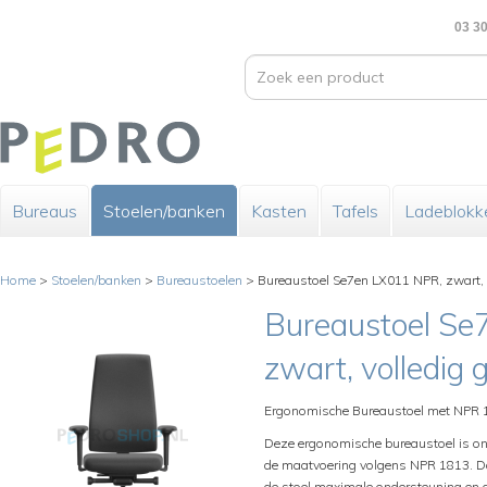
03 30
Bureaus
Stoelen/banken
Kasten
Tafels
Ladeblokk
Home
>
Stoelen/banken
>
Bureaustoelen
>
Bureaustoel Se7en LX011 NPR, zwart, v
Bureaustoel Se
zwart, volledig 
Ergonomische Bureaustoel met NPR 
Deze ergonomische bureaustoel is ont
de maatvoering volgens NPR 1813. Dan
de stoel maximale ondersteuning en c