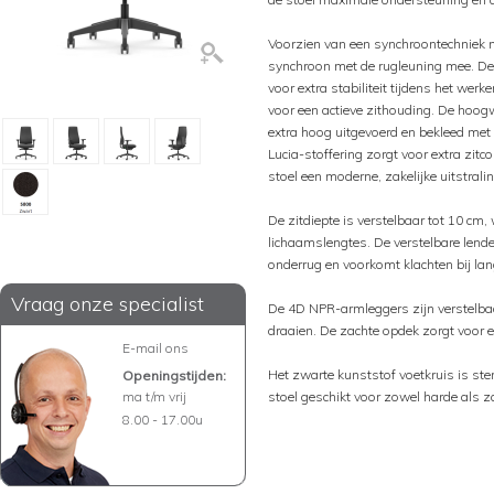
Voorzien van een synchroontechniek m
synchroon met de rugleuning mee. De 
voor extra stabiliteit tijdens het werk
voor een actieve zithouding. De hoogw
extra hoog uitgevoerd en bekleed met
Lucia-stoffering zorgt voor extra zit
stoel een moderne, zakelijke uitstralin
De zitdiepte is verstelbaar tot 10 cm,
lichaamslengtes. De verstelbare lend
onderrug en voorkomt klachten bij lan
Vraag onze specialist
De 4D NPR-armleggers zijn verstelbaa
draaien. De zachte opdek zorgt voor ex
E-mail ons
Het zwarte kunststof voetkruis is st
Openingstijden:
ma t/m vrij
stoel geschikt voor zowel harde als z
8.00 - 17.00u