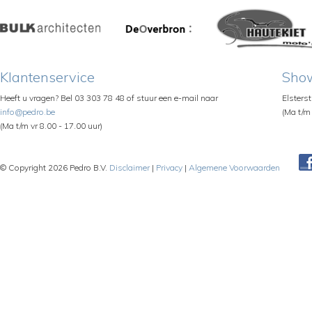
Klantenservice
Sho
Heeft u vragen? Bel 03 303 78 48 of stuur een e-mail naar
Elsters
info@pedro.be
(Ma t/m 
(Ma t/m vr 8.00 - 17.00 uur)
© Copyright 2026 Pedro B.V.
Disclaimer
|
Privacy
|
Algemene Voorwaarden
Pe