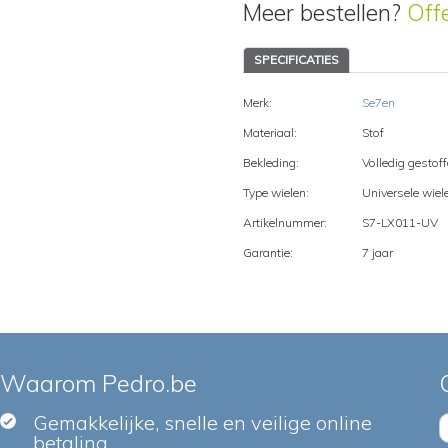
Meer bestellen?
Off
SPECIFICATIES
Merk:
Se7en
Materiaal:
Stof
Bekleding:
Volledig gestof
Type wielen:
Universele wiel
Artikelnummer:
S7-LX011-UV
Garantie:
7 jaar
Waarom Pedro.be
Gemakkelijke, snelle en veilige online
betaling