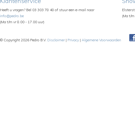
Klantenservice
Sho
Heeft u vragen? Bel 03 303 78 48 of stuur een e-mail naar
Elsters
info@pedro.be
(Ma t/m 
(Ma t/m vr 8.00 - 17.00 uur)
© Copyright 2026 Pedro B.V.
Disclaimer
|
Privacy
|
Algemene Voorwaarden
Pe