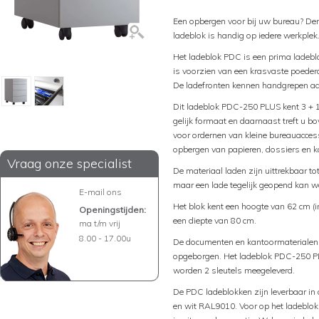
Een opbergen voor bij uw bureau? De
ladeblok is handig op iedere werkplek
Het ladeblok PDC is een prima ladeblo
is voorzien van een krasvaste poederc
De ladefronten kennen handgrepen aa
Dit ladeblok PDC-250 PLUS kent 3 + 1
gelijk formaat en daarnaast treft u b
voor ordernen van kleine bureauaccess
opbergen van papieren, dossiers en 
Vraag onze specialist
De materiaal laden zijn uittrekbaar t
maar een lade tegelijk geopend kan w
E-mail ons
Het blok kent een hoogte van 62 cm (in
Openingstijden:
een diepte van 80 cm.
ma t/m vrij
8.00 - 17.00u
De documenten en kantoormaterialen k
opgeborgen. Het ladeblok PDC-250 PLU
worden 2 sleutels meegeleverd.
De PDC ladeblokken zijn leverbaar i
en wit RAL9010. Voor op het ladeblok