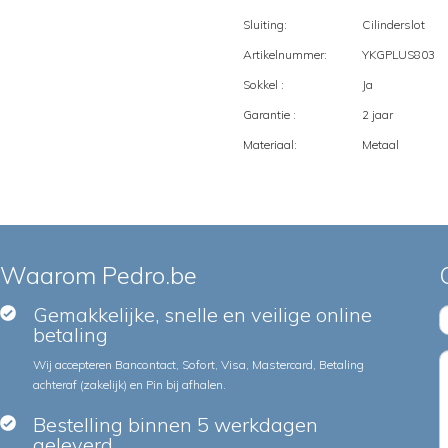
Sluiting:
Cilinderslot
Artikelnummer:
YKGPLUS803
Sokkel :
Ja
Garantie :
2 jaar
Materiaal:
Metaal
Waarom Pedro.be
Gemakkelijke, snelle en veilige online
betaling
Wij accepteren Bancontact, Sofort, Visa, Mastercard, Betaling
achteraf (zakelijk) en Pin bij afhalen.
Bestelling binnen 5 werkdagen
geleverd