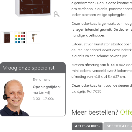
eigendommen? Dan is deze kantine min
om telefoons, sleutels, portemonnees
locker biedt een veilige opbergplek.
Deze lockerkast is gemaakt van hoog
is tegen intensief gebruik. De deuren 
handige labelhouder.
Uitgerust van kunststof stootdoppen,
deuren. Standaard wordt deze lockerka
sleutels en een schuine bovenzijde.
Met een afmeting van h109 x b62 x d3
Vraag onze specialist
mini lockers, verdeeld over 3 kolommen
afmeting van h16 x b15 x d27 cm.
E-mail ons
Deze lockerkast kent voor de deuren 
Openingstijden:
Lichtgrijs Ral 7035.
ma t/m vrij
8.00 - 17.00u
Meer bestellen?
Off
ACCESSOIRES
SPECIFICATIES