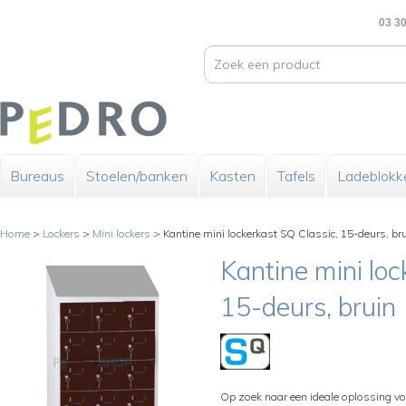
03 30
Bureaus
Stoelen/banken
Kasten
Tafels
Ladeblokk
Home
>
Lockers
>
Mini lockers
>
Kantine mini lockerkast SQ Classic, 15-deurs, br
Kantine mini loc
15-deurs, bruin
Op zoek naar een ideale oplossing voo