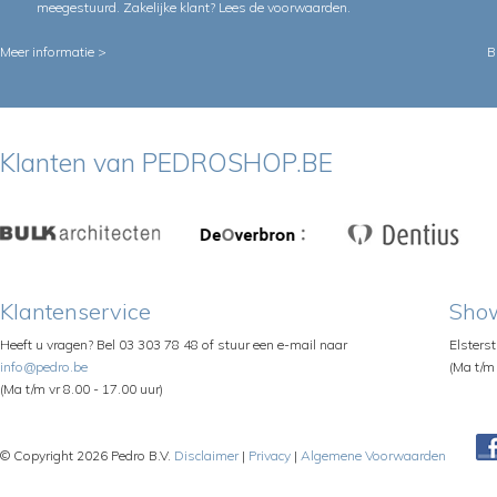
meegestuurd. Zakelijke klant?
Lees de voorwaarden
.
Meer informatie >
B
Klanten van PEDROSHOP.BE
Klantenservice
Sho
Heeft u vragen? Bel 03 303 78 48 of stuur een e-mail naar
Elsters
info@pedro.be
(Ma t/m 
(Ma t/m vr 8.00 - 17.00 uur)
© Copyright 2026 Pedro B.V.
Disclaimer
|
Privacy
|
Algemene Voorwaarden
Pe