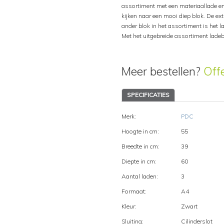
assortiment met een materiaallade 
kijken naar een mooi diep blok. De ext
ander blok in het assortiment is het 
Met het uitgebreide assortiment ladeb
Meer bestellen?
Off
SPECIFICATIES
Merk:
PDC
Hoogte in cm:
55
Breedte in cm:
39
Diepte in cm:
60
Aantal laden:
3
Formaat:
A4
Kleur:
Zwart
Sluiting:
Cilinderslot