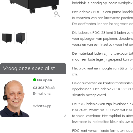
ladeblok is handig op iedere werkplek
Het ladeblok PDC is een prima ladeblo
is voorzien van een krasvaste poederc
De ladefronten kennen handgrepen aa
Dit ladeblok PDC-23 kent 3 laden van 
voor opbergen van papieren, dossiers
voorzien van een inzetbak voor het o
De materiaal laden zijn uittrekbaar t
maar een lade tegelijk geopend kan w
Vraag onze specialist
Het blok kent een hoogte van 55 cm bi
cm.
Nu open
De documenten en kantoormaterialen k
03 303 78 48
opgeborgen. Het ladeblok PDC-23 is af
E-mail ons
sleutels meegeleverd.
De PDC ladeblokken zijn leverbaar in 
WhatsApp
RAL7035, zwart RAL9005 en wit RAL9
topblad leverbaar. Het topblad is uite
leverbaar is in dezelfde kleur als uw 
PDC kent verschillende formaten laden