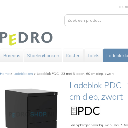
03 30
Bureaus
Stoelen/banken
Kasten
Tafels
Ladeblokk
Home
>
Ladeblokken
>
Ladeblok PDC -23 met 3 laden, 60 cm diep, zwart
Ladeblok PDC -
cm diep, zwart
Een opbergen voor bij uw bureau? De