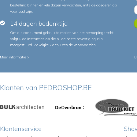
bestelling binnen enkele dagen verwachten, mits de goederen op
voorraad zijn.
14 dagen bedenktijd
Om als consument gebruik te maken van het herroepingsrecht
volgt u de instructies op die bij de bestelbevestiging zijn
meegestuurd. Zakelijke klant?
Lees de voorwaarden
.
Meer informatie >
B
Klanten van PEDROSHOP.BE
Klantenservice
Sho