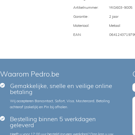
Artikelnummer:
YKG603-9005
Garantie :
2 jaar
Materiaal:
Metaal
EAN:
064124371979
Waarom Pedro.be
Gemakkelijke, snelle en veilige online
betaling
Wij accepteren Bancontact, Sofort, Visa, Mastercard, Betaling
achteraf (zakelijk) en Pin bij afhalen.
Bestelling binnen 5 werkdagen
geleverd
Heeft u voor 17:00 uur besteld (op een werkdag)? Dan kan u uw