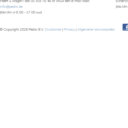
Heeft u vragen? Bel 03 303 78 48 of stuur een e-mail naar
Elsters
info@pedro.be
(Ma t/m 
(Ma t/m vr 8.00 - 17.00 uur)
© Copyright 2026 Pedro B.V.
Disclaimer
|
Privacy
|
Algemene Voorwaarden
Pe